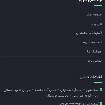
لینک‌های سریع
صفحه اصلی
درباره ما
آسایشگاه سالمندان
موسسه خیریه
همکاران ما
تماس باما
اطلاعات تماس
اسلامشهر – احمدآباد مستوفی – حسن آباد خالصه – خیابان شهید احسانی
راد – کوچه مهراستی – بن بست فرشتگان
آسایشگاه:
021-56276793-5