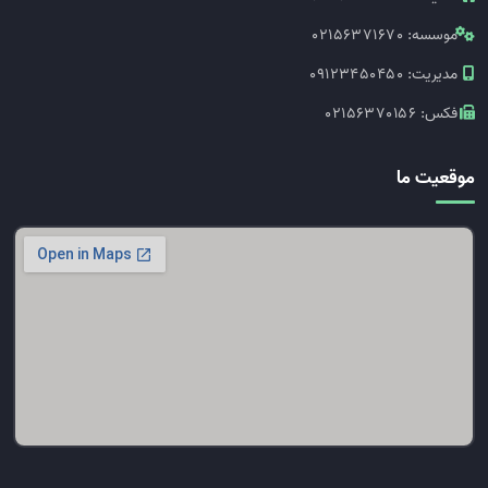
موسسه:
02156371670
مدیریت:
09123450450
فکس:
02156370156
موقعیت ما